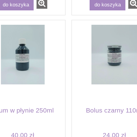
do koszyka
do koszyka
tum w płynie 250ml
Bolus czarny 110
40,00 zł
24,00 zł