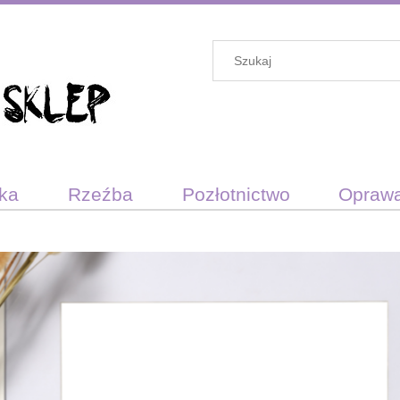
ika
Rzeźba
Pozłotnictwo
Opraw
darunkowy