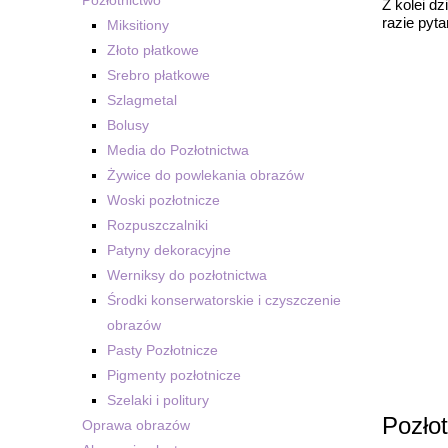
Z kolei dz
razie pyta
Miksitiony
Złoto płatkowe
Srebro płatkowe
Szlagmetal
Bolusy
Media do Pozłotnictwa
Żywice do powlekania obrazów
Woski pozłotnicze
Rozpuszczalniki
Patyny dekoracyjne
Werniksy do pozłotnictwa
Środki konserwatorskie i czyszczenie
obrazów
Pasty Pozłotnicze
Pigmenty pozłotnicze
Szelaki i politury
Pozło
Oprawa obrazów