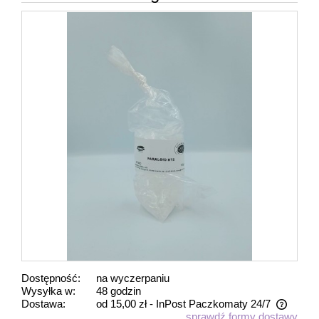
Dostępność:
na wyczerpaniu
Wysyłka w:
48 godzin
Dostawa:
od 15,00 zł
- InPost Paczkomaty 24/7
sprawdź formy dostawy
Cena nie zawiera ewentualnych kosztów płatności