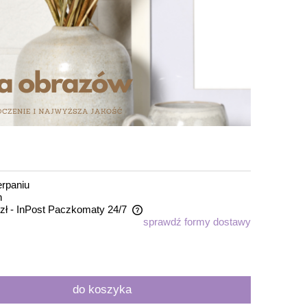
rpaniu
n
zł
- InPost Paczkomaty 24/7
sprawdź formy dostawy
zawiera ewentualnych kosztów
do koszyka