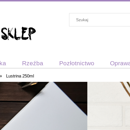
ika
Rzeźba
Pozłotnictwo
Opraw
»
darunkowy
Lustrina 250ml