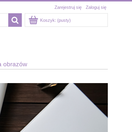
Zarejestruj się
Zaloguj się
Koszyk:
(pusty)
a obrazów