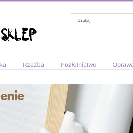
ika
Rzeźba
Pozłotnictwo
Opraw
darunkowy