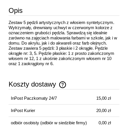
Opis
Zestaw 5 pędzli artystycznych z włosiem syntetycznym.
Wytrzymały, drewniany uchwyt w czerwonym kolorze z
oznaczeniem grubości pędzla. Sprawdzą się idealnie
zarówno na zajęciach malowania farbami w szkole, jak i w
domu. Do akrylu, jak i do akwareli oraz farb olejnych.
Zestaw zawiera 5 pędzli: 3 płaskie i 2 okrągłe. Pędzle
okrągłe nr: 3, 5. Pędzle płaskie: 1 z prosto zakończonym
włosem nr 12, 1 z ukośnie zakończonym włosem nr 10
oraz 1 zaokrąglony nr 6.
Koszty dostawy
Cena nie zawiera ewentualnych kosztów płatności
InPost Paczkomaty 24/7
15,00 zł
InPost Kurier
20,00 zł
odbiór osobisty
(odbiór w siedzibie firmy)
0,00 zł