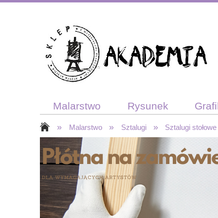
Malarstwo
Rysunek
Graf
»
»
»
Akcesoria plastyczne
Bon po
Malarstwo
Sztalugi
Sztalugi stołowe