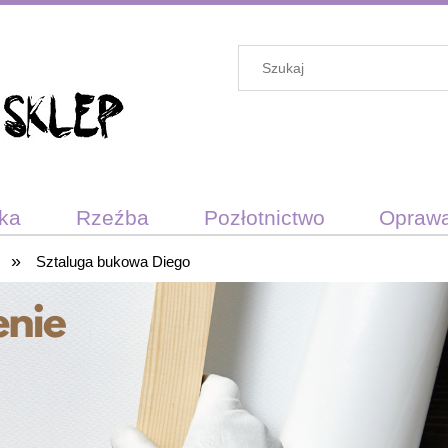
ika
Rzeźba
Pozłotnictwo
Opraw
»
darunkowy
Sztaluga bukowa Diego