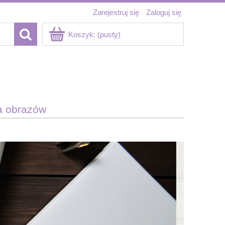
Zarejestruj się
Zaloguj się
Koszyk:
(pusty)
a obrazów