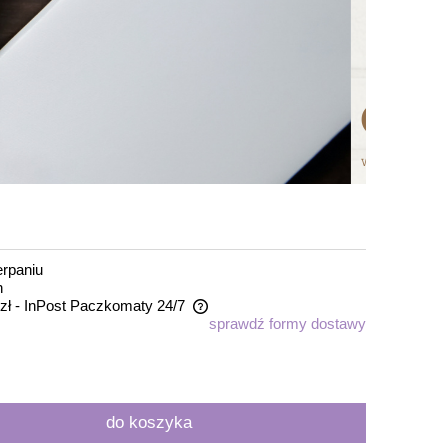
rpaniu
n
zł
- InPost Paczkomaty 24/7
sprawdź formy dostawy
zawiera ewentualnych kosztów
do koszyka