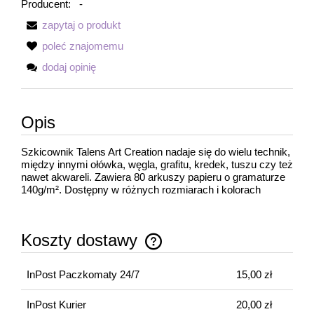
Producent:
-
zapytaj o produkt
poleć znajomemu
dodaj opinię
Opis
Szkicownik Talens Art Creation nadaje się do wielu technik,
między innymi ołówka, węgla, grafitu, kredek, tuszu czy też
nawet akwareli. Zawiera 80 arkuszy papieru o gramaturze
140g/m². Dostępny w różnych rozmiarach i kolorach
Koszty dostawy
Cena nie zawiera ewentualnych kosztów płatności
InPost Paczkomaty 24/7
15,00 zł
InPost Kurier
20,00 zł