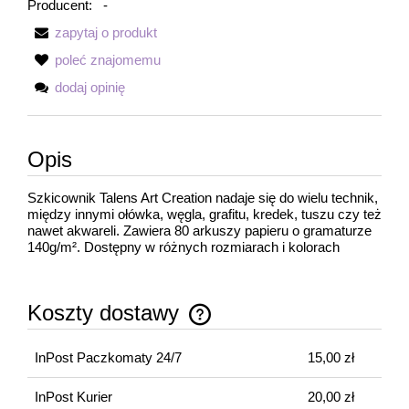
Producent:
-
zapytaj o produkt
poleć znajomemu
dodaj opinię
Opis
Szkicownik Talens Art Creation nadaje się do wielu technik,
między innymi ołówka, węgla, grafitu, kredek, tuszu czy też
nawet akwareli. Zawiera 80 arkuszy papieru o gramaturze
140g/m². Dostępny w różnych rozmiarach i kolorach
Koszty dostawy
Cena nie zawiera ewentualnych kosztów płatności
InPost Paczkomaty 24/7
15,00 zł
InPost Kurier
20,00 zł