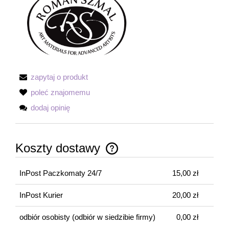
zapytaj o produkt
poleć znajomemu
dodaj opinię
Koszty dostawy
Cena nie zawiera ewentualnych kosztów płatności
InPost Paczkomaty 24/7
15,00 zł
InPost Kurier
20,00 zł
odbiór osobisty
(odbiór w siedzibie firmy)
0,00 zł