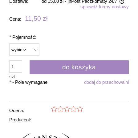
Dostawa:
od 15,00 zł
- InPost Paczkomaty 24/7
sprawdź formy dostawy
Cena nie zawiera ewentualnych kosztów płatności
11,50 zł
Cena:
*
Pojemność:
do koszyka
szt.
*
- Pole wymagane
dodaj do przechowalni
Ocena:
Producent: