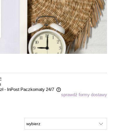
ć
n
zł
- InPost Paczkomaty 24/7
sprawdź formy dostawy
zawiera ewentualnych kosztów