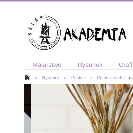
Malarstwo
Rysunek
Graf
»
»
»
»
Akcesoria plastyczne
Bon po
Rysunek
Pastele
Pastele suche