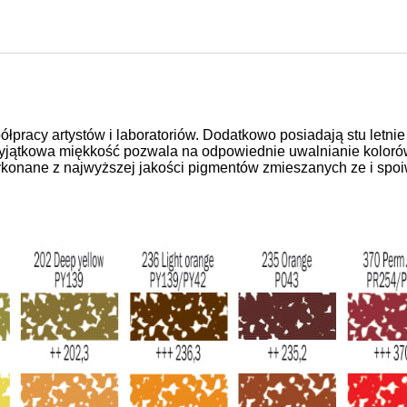
pracy artystów i laboratoriów. Dodatkowo posiadają stu letni
i wyjątkowa miękkość pozwala na odpowiednie uwalnianie kolo
wykonane z najwyższej jakości pigmentów zmieszanych ze i sp