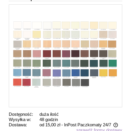
Dostępność:
duża ilość
Wysyłka w:
48 godzin
Dostawa:
od 15,00 zł
- InPost Paczkomaty 24/7
sprawdź formy dostawy
Cena nie zawiera ewentualnych kosztów płatności