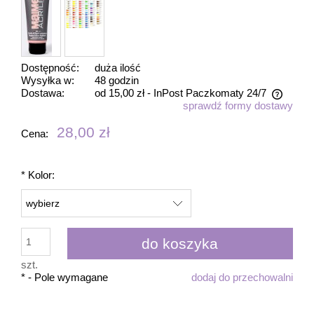
Dostępność:
duża ilość
Wysyłka w:
48 godzin
Dostawa:
od 15,00 zł
- InPost Paczkomaty 24/7
sprawdź formy dostawy
Cena nie zawiera ewentualnych kosztów płatności
28,00 zł
Cena:
*
Kolor:
do koszyka
szt.
*
- Pole wymagane
dodaj do przechowalni