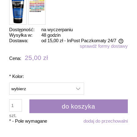
Dostępność:
na wyczerpaniu
Wysyłka w:
48 godzin
Dostawa:
od 15,00 zł
- InPost Paczkomaty 24/7
sprawdź formy dostawy
Cena nie zawiera ewentualnych kosztów płatności
25,00 zł
Cena:
*
Kolor:
do koszyka
szt.
*
- Pole wymagane
dodaj do przechowalni