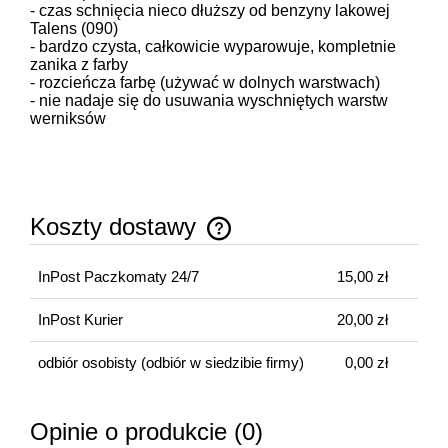
- czas schnięcia nieco dłuższy od benzyny lakowej
Talens (090)
- bardzo czysta, całkowicie wyparowuje, kompletnie
zanika z farby
- rozcieńcza farbę (używać w dolnych warstwach)
- nie nadaje się do usuwania wyschniętych warstw
werniksów
Koszty dostawy
Cena nie zawiera ewentualnych kosztów płatności
InPost Paczkomaty 24/7
15,00 zł
InPost Kurier
20,00 zł
odbiór osobisty
(odbiór w siedzibie firmy)
0,00 zł
Opinie o produkcie (0)