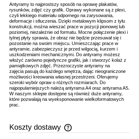
Antyramy to najprostszy sposób na oprawę plakatów,
rysunków, zdjęć czy grafik. Oprawy wykonane są z plexi,
czyli lekkiego materiału odpornego na zarysowania,
deformacje i stłuczenia. Dzięki metalowym klipsom z tyłu
konstrukcji, można wieszać prace w pozycji pionowej lub
poziomej, niezależnie od formatu. Mocne połączenie plexi i
tylnej płyty sprawia, że obraz nie będzie przesuwał się i
pozostanie na swoim miejscu. Umieszczając prace w
antyramie, zabezpieczysz je przed wilgocią, kurzem i
uszkodzeniami mechanicznymi. Do antyramy możesz
włożyć zarówno pojedyncze grafiki, jak i stworzyć kolaż z
pamiątkowych zdjęć. Przezroczyste antyramy na
zajęcia pasują do każdego wnętrza, dając nieograniczone
możliwości kreowania własnej przestrzeni. Oferujemy
szeroki wybór opraw o różnych rozmiarach. Do
najpopularniejszych należą antyrama A4 oraz antyrama A5.
W naszym sklepie dostępne są również duże antyramy,
które pozwalają na wyeksponowanie wielkoformatowych
prac.
Koszty dostawy
Cena nie zawiera ewentualnych kosztów płatności