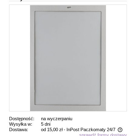
Dostępność:
na wyczerpaniu
Wysyłka w:
5 dni
Dostawa:
od 15,00 zł
- InPost Paczkomaty 24/7
sprawdź formy dostawy
Cena nie zawiera ewentualnych kosztów płatności