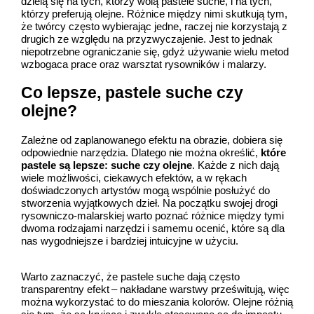
dzielą się na tych, którzy wolą pastele suche, i na tych,
którzy preferują olejne. Różnice między nimi skutkują tym,
że twórcy często wybierając jedne, raczej nie korzystają z
drugich ze względu na przyzwyczajenie. Jest to jednak
niepotrzebne ograniczanie się, gdyż używanie wielu metod
wzbogaca prace oraz warsztat rysowników i malarzy.
Co lepsze, pastele suche czy
olejne?
Zależne od zaplanowanego efektu na obrazie, dobiera się
odpowiednie narzędzia. Dlatego nie można określić,
które
pastele są lepsze: suche czy olejne
. Każde z nich dają
wiele możliwości, ciekawych efektów, a w rękach
doświadczonych artystów mogą wspólnie posłużyć do
stworzenia wyjątkowych dzieł. Na początku swojej drogi
rysowniczo-malarskiej warto poznać różnice między tymi
dwoma rodzajami narzędzi i samemu ocenić, które są dla
nas wygodniejsze i bardziej intuicyjne w użyciu.
Warto zaznaczyć, że pastele suche dają często
transparentny efekt – nakładane warstwy prześwitują, więc
można wykorzystać to do mieszania kolorów. Olejne różnią