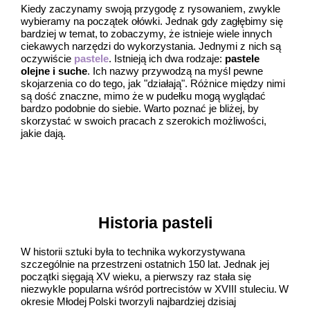
Kiedy zaczynamy swoją przygodę z rysowaniem, zwykle
wybieramy na początek ołówki. Jednak gdy zagłębimy się
bardziej w temat, to zobaczymy, że istnieje wiele innych
ciekawych narzędzi do wykorzystania. Jednymi z nich są
oczywiście
pastele
. Istnieją ich dwa rodzaje:
pastele
olejne i suche
. Ich nazwy przywodzą na myśl pewne
skojarzenia co do tego, jak "działają". Różnice między nimi
są dość znaczne, mimo że w pudełku mogą wyglądać
bardzo podobnie do siebie. Warto poznać je bliżej, by
skorzystać w swoich pracach z szerokich możliwości,
jakie dają.
Historia pasteli
W historii sztuki była to technika wykorzystywana
szczególnie na przestrzeni ostatnich 150 lat. Jednak jej
początki sięgają XV wieku, a pierwszy raz stała się
niezwykle popularna wśród portrecistów w XVIII stuleciu. W
okresie Młodej Polski tworzyli najbardziej dzisiaj