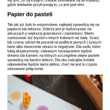
się tym, że są kryjące i zwykle stosowane są do impastu,
gdzie dokładnie przykrywają to, co jest pod nimi.
Papier do pasteli
Tak jak już było to wspomniane, najlepiej sprawdzą się na
papierze lub tekturze. Dobrze jest je wykorzystać na
arkuszach o większej gramaturze i ziarnistości. Warto
zastosować też brystol o innych kolorach niż biały. Szary
lub czarny odcień tła pozwoli na podbicie jasnych i żywych
barw albo stworzenie obrazu w negatywie. Dla osób, które
lubią eksperymenty, ciekawym rozwiązaniem będzie
drewno lub kamień, na których szczególnie olejne pastele
sprawdzą się bardzo dobrze. Dla obu rodzajów kredek
odpowiednie będzie także płótno, choć nie jest to często
stosowane połączenie.